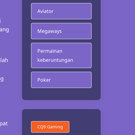
Aviator
i
yang
Megaways
Permainan
lah
keberuntungan
ng
Poker
pat
CQ9 Gaming