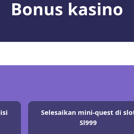
Bonus kasino
isi
Selesaikan mini-quest di slo
Sl999