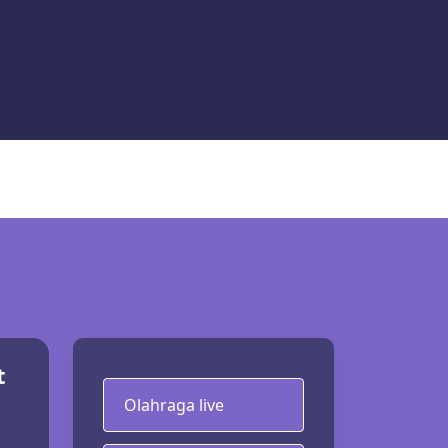
t
Olahraga live