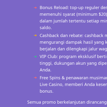
Bonus Reload: top-up reguler d
memenuhi syarat (minimum $20). 
dalam jumlah tertentu setiap 
saldo.
Cashback dan rebate: cashback 
mengurangi dampak hasil yang k
berjalan dan dilengkapi jalur wag
VIP Club: program eksklusif bert
tinggi, dukungan akun yang dipe
Anda.
Free Spins & penawaran musiman
Live Casino, memberi Anda kese
bonus.
Semua promo berkelanjutan dirancang 