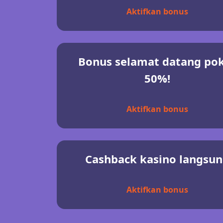
Aktifkan bonus
Bonus selamat datang po
50%!
Aktifkan bonus
Cashback kasino langsu
Aktifkan bonus