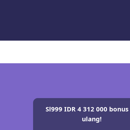
Sl999 IDR 4 312 000 bonus 
ulang!