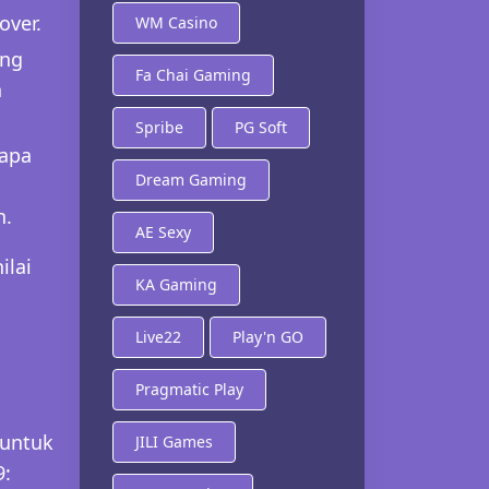
over.
WM Casino
ung
Fa Chai Gaming
n
Spribe
PG Soft
rapa
Dream Gaming
n.
AE Sexy
ilai
KA Gaming
Live22
Play'n GO
Pragmatic Play
 untuk
JILI Games
9: