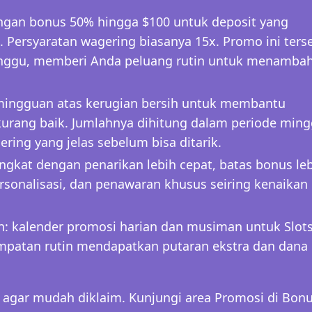
engan bonus 50% hingga $100 untuk deposit yang
Persyaratan wagering biasanya 15x. Promo ini ters
minggu, memberi Anda peluang rutin untuk menamba
mingguan atas kerugian bersih untuk membantu
urang baik. Jumlahnya dihitung dalam periode min
ering yang jelas sebelum bisa ditarik.
ingkat dengan penarikan lebih cepat, batas bonus le
rsonalisasi, dan penawaran khusus seiring kenaikan 
: kalender promosi harian dan musiman untuk Slot
mpatan rutin mendapatkan putaran ekstra dan dana
agar mudah diklaim. Kunjungi area Promosi di Bon