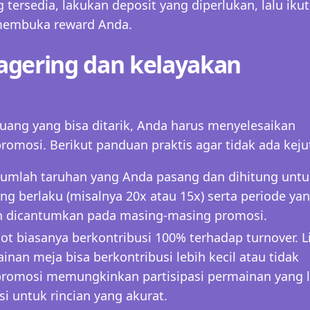
tersedia, lakukan deposit yang diperlukan, lalu ikut
 membuka reward Anda.
gering dan kelayakan
ang yang bisa ditarik, Anda harus menyelesaikan
romosi. Berikut panduan praktis agar tidak ada keju
 jumlah taruhan yang Anda pasang dan dihitung unt
ng berlaku (misalnya 20x atau 15x) serta periode ya
an dicantumkan pada masing-masing promosi.
lot biasanya berkontribusi 100% terhadap turnover. L
nan meja bisa berkontribusi lebih kecil atau tidak
 promosi memungkinkan partisipasi permainan yang 
si untuk rincian yang akurat.