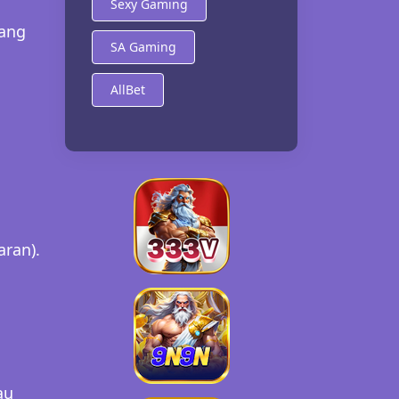
Sexy Gaming
yang
SA Gaming
AllBet
aran).
au