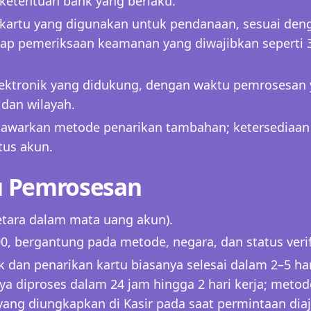
ketentuan bank yang berlaku.
 kartu yang digunakan untuk pendanaan, sesuai den
tiap pemeriksaan keamanan yang diwajibkan seperti 
elektronik yang didukung, dengan waktu pemrosesan
dan wilayah.
nawarkan metode penarikan tambahan; ketersediaan
tus akun.
u Pemrosesan
etara dalam mata uang akun).
, bergantung pada metode, negara, dan status verif
 dan penarikan kartu biasanya selesai dalam 2–5 ha
ya diproses dalam 24 jam hingga 2 hari kerja; metod
yang diungkapkan di Kasir pada saat permintaan dia