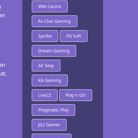
n
WM Casino
an
Fa Chai Gaming
Spribe
PG Soft
Dream Gaming
an
AE Sexy
at,
KA Gaming
Live22
Play'n GO
Pragmatic Play
g
JILI Games