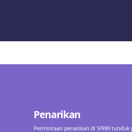
Penarikan
Permintaan penarikan di Sl999 tunduk 