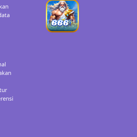
ikan
data
mal
 akan
tur
rensi
i