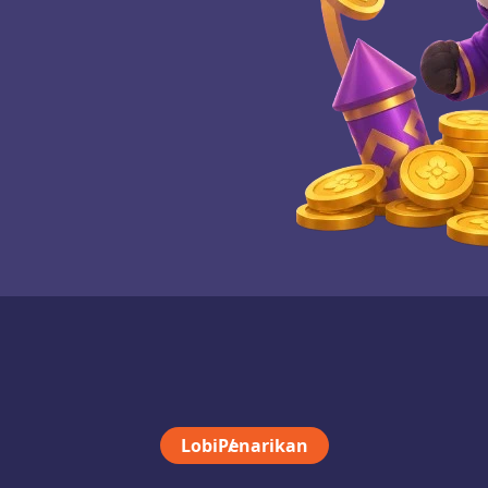
Lobi
Penarikan