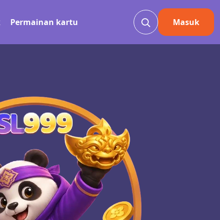
k
Permainan kartu
Masuk