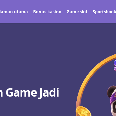
laman utama
Bonus kasino
Game slot
Sportsboo
 Game Jadi