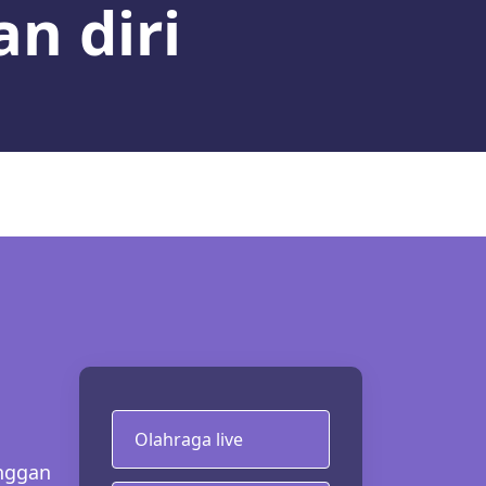
n diri
Olahraga live
anggan