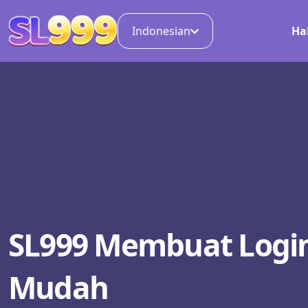
Indonesian
Ha
SL999 Membuat Login
Mudah