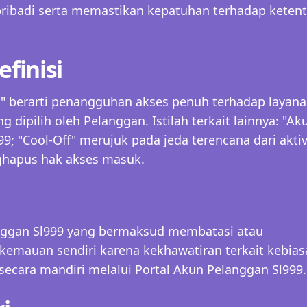
pribadi serta memastikan kepatuhan terhadap keten
finisi
ri" berarti penangguhan akses penuh terhadap layan
 dipilih oleh Pelanggan. Istilah terkait lainnya: "Ak
99; "Cool-Off" merujuk pada jeda terencana dari aktiv
ghapus hak akses masuk.
i
anggan Sl999 yang bermaksud membatasi atau
 kemauan sendiri karena kekhawatiran terkait kebia
secara mandiri melalui Portal Akun Pelanggan Sl999.