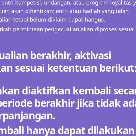
 entri kompetisi, undangan, atau program loyalitas 
ian akan dihentikan; entri atau hadiah yang telah
lian tetapi belum diklaim dapat hangus.
kait permintaan pengecualian akan diproses sesuai
alian berakhir, aktivasi
an sesuai ketentuan berikut
kan diaktifkan kembali seca
eriode berakhir jika tidak ad
rpanjangan.
embali hanya dapat dilakukan