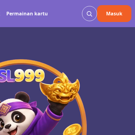
k
Permainan kartu
Masuk