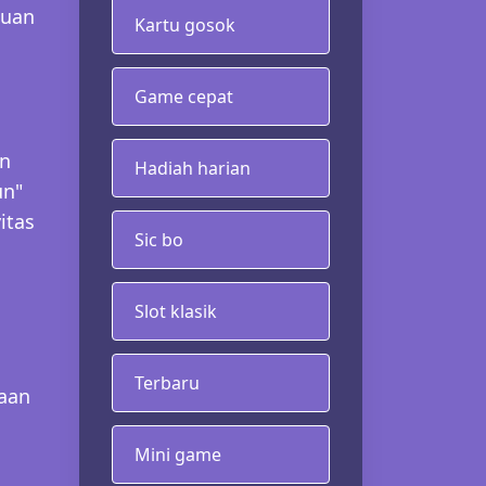
tuan
Kartu gosok
Game cepat
an
Hadiah harian
un"
itas
Sic bo
Slot klasik
Terbaru
saan
Mini game