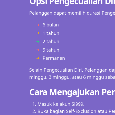
Opsi Pengecualian Dir
Pelanggan dapat memilih durasi Pengec
6 bulan
1 tahun
2 tahun
5 tahun
Permanen
Selain Pengecualian Diri, Pelanggan da
minggu, 3 minggu, atau 6 minggu sebag
Cara Mengajukan Pen
Masuk ke akun Sl999.
Buka bagian Self-Exclusion atau P