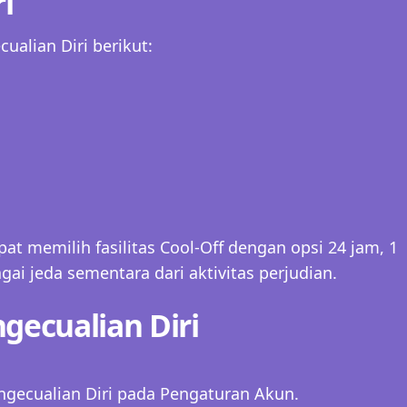
i
ualian Diri berikut:
pat memilih fasilitas Cool-Off dengan opsi 24 jam, 1
ai jeda sementara dari aktivitas perjudian.
gecualian Diri
engecualian Diri pada Pengaturan Akun.