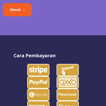
Masuk
Cara Pembayaran