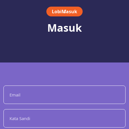
Lobi
Masuk
Masuk