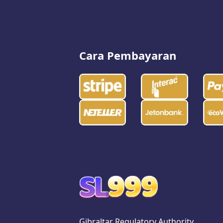
Cara Pembayaran
Gibraltar Regulatory Authority