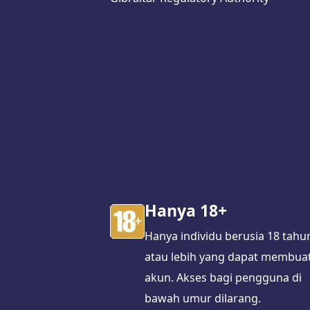
Hanya 18+
Hanya individu berusia 18 tahu
atau lebih yang dapat membua
akun. Akses bagi pengguna di
bawah umur dilarang.