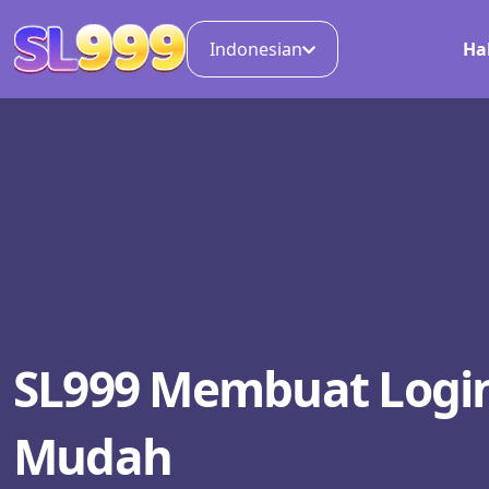
Indonesian
Ha
SL999 Membuat Login
Mudah