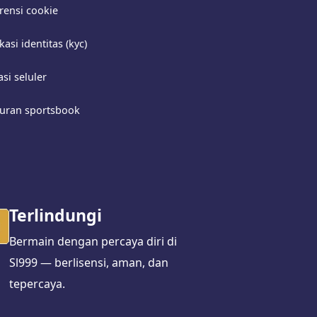
rensi cookie
kasi identitas (kyc)
asi seluler
turan sportsbook
Terlindungi
Bermain dengan percaya diri di
Sl999 — berlisensi, aman, dan
tepercaya.