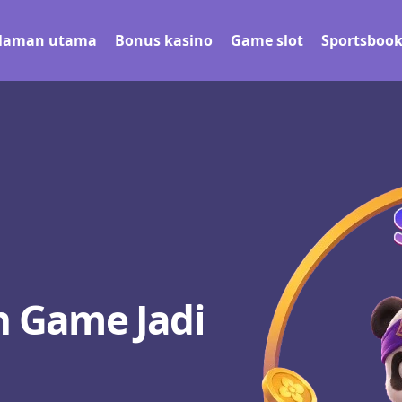
laman utama
Bonus kasino
Game slot
Sportsboo
 Game Jadi