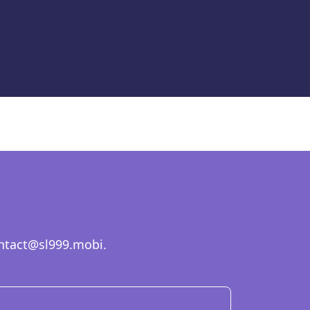
ntact@sl999.mobi
.