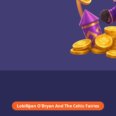
Lobi
Ryan O'Bryan And The Celtic Fairies