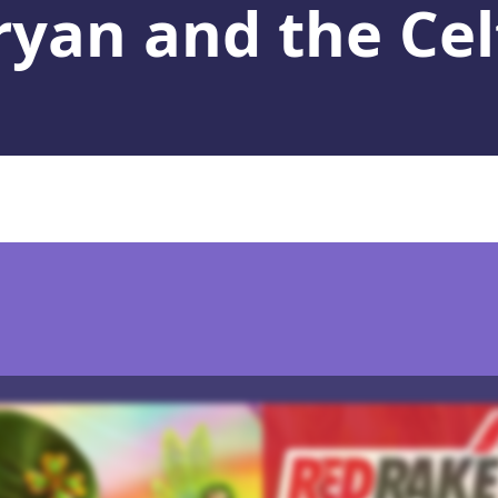
yan and the Celt