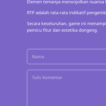
Elemen temanya menonjolkan nuansa hi
RTP adalah rata-rata indikatif pengemb
Secara keseluruhan, game ini menampil
pemicu fitur dan estetika dongeng.