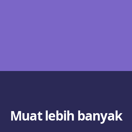
Muat lebih banyak