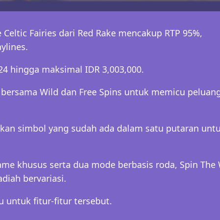
 Celtic Fairies dari Red Rake mencakup RTP 95%,
ylines.
24 hingga maksimal IDR 3,003,000.
 bersama Wild dan Free Spins untuk memicu peluan
kan simbol yang sudah ada dalam satu putaran unt
e khusus serta dua mode berbasis roda, Spin The
iah bervariasi.
untuk fitur-fitur tersebut.