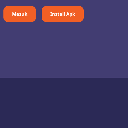
Masuk
Install Apk