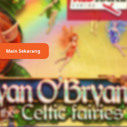
Main Sekarang