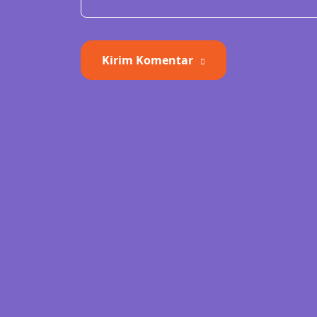
Kirim Komentar