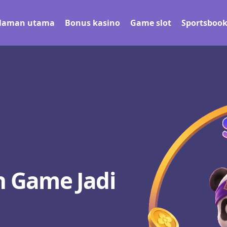
laman utama
Bonus kasino
Game slot
Sportsboo
 Game Jadi