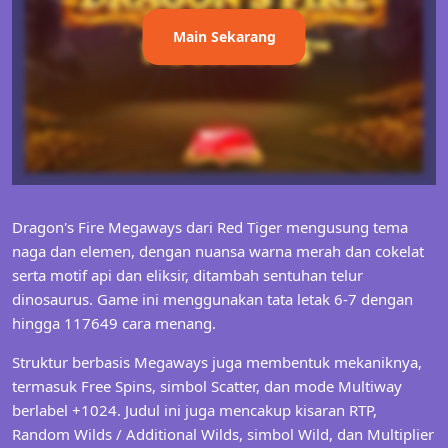
Main Sekarang
Dragon's Fire Megaways dari Red Tiger mengusung tema
naga dan elemen, dengan nuansa warna merah dan cokelat
serta motif api dan eliksir, ditambah sentuhan telur
dinosaurus. Game ini menggunakan tata letak 6-7 dengan
hingga 117649 cara menang.
Struktur berbasis Megaways juga membentuk mekaniknya,
termasuk Free Spins, simbol Scatter, dan mode Multiway
berlabel +1024. Judul ini juga mencakup kisaran RTP,
Random Wilds / Additional Wilds, simbol Wild, dan Multiplier