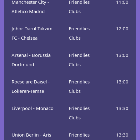
Manchester City -
Friendlies
11:00
Atletico Madrid
Clubs
Johor Darul Takzim
Friendlies
12:00
FC - Chelsea
Clubs
Arsenal - Borussia
Friendlies
13:00
Dortmund
Clubs
Roeselare Daisel -
Friendlies
13:00
Lokeren-Temse
Clubs
Liverpool - Monaco
Friendlies
13:30
Clubs
Union Berlin - Aris
Friendlies
13:30