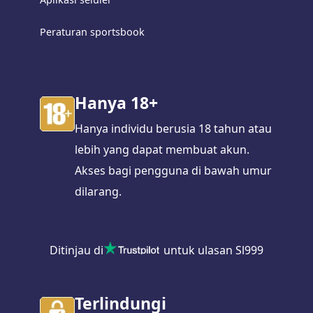
Peraturan sportsbook
Hanya 18+
Hanya individu berusia 18 tahun atau
lebih yang dapat membuat akun.
Akses bagi pengguna di bawah umur
dilarang.
Ditinjau di
untuk ulasan Sl999
Terlindungi