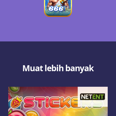
Muat lebih banyak