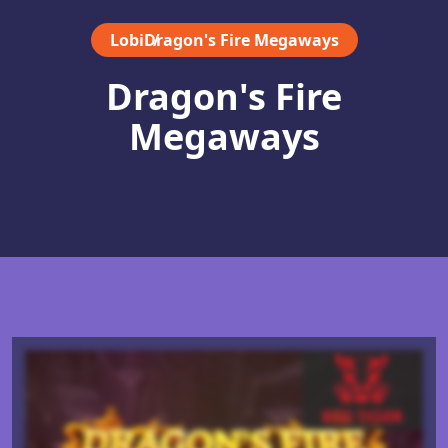
Lobi
Dragon's Fire Megaways
Dragon's Fire
Megaways