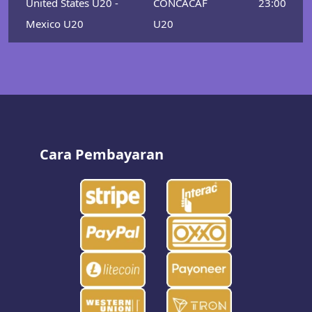
United States U20 -
CONCACAF
23:00
Mexico U20
U20
Cara Pembayaran