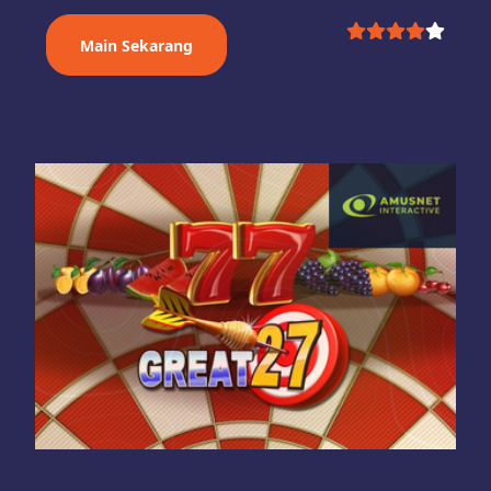
Main Sekarang