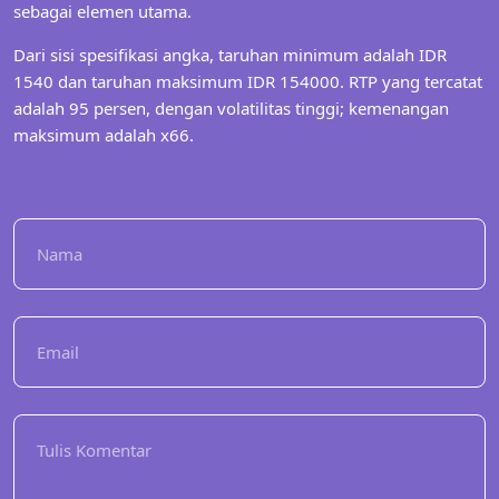
sebagai elemen utama.
Dari sisi spesifikasi angka, taruhan minimum adalah IDR
1540 dan taruhan maksimum IDR 154000. RTP yang tercatat
adalah 95 persen, dengan volatilitas tinggi; kemenangan
maksimum adalah x66.