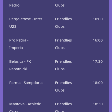
Pédro
Clubs
Pergolettese - Inter
Friendlies
16:00
U23
Clubs
Pro Patria -
Friendlies
16:00
Imperia
Clubs
Belasica - FK
Friendlies
17:30
Rabotnicki
Clubs
Parma - Sampdoria
Friendlies
18:00
Clubs
Mantova - Athletic
Friendlies
18:30
Carpi
Clubs