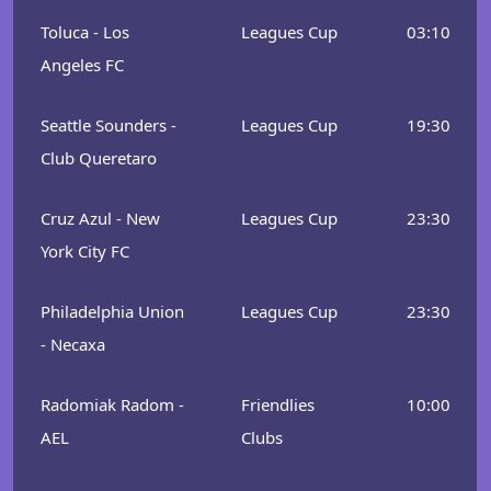
Toluca - Los
Leagues Cup
03:10
Angeles FC
Seattle Sounders -
Leagues Cup
19:30
Club Queretaro
Cruz Azul - New
Leagues Cup
23:30
York City FC
Philadelphia Union
Leagues Cup
23:30
- Necaxa
Radomiak Radom -
Friendlies
10:00
AEL
Clubs