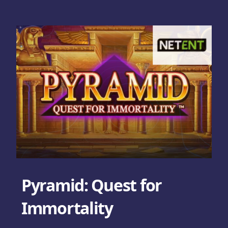
Pyramid: Quest for
Immortality