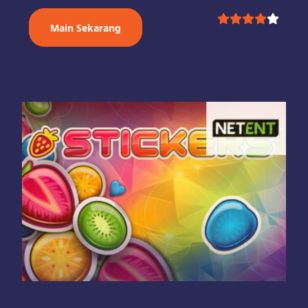
Main Sekarang