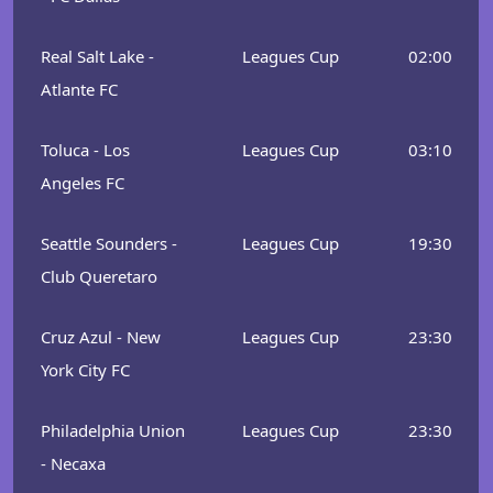
Real Salt Lake -
Leagues Cup
02:00
Atlante FC
Toluca - Los
Leagues Cup
03:10
Angeles FC
Seattle Sounders -
Leagues Cup
19:30
Club Queretaro
Cruz Azul - New
Leagues Cup
23:30
York City FC
Philadelphia Union
Leagues Cup
23:30
- Necaxa