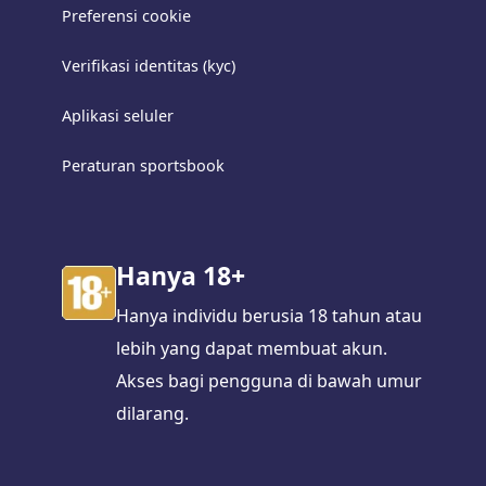
Preferensi cookie
Verifikasi identitas (kyc)
Aplikasi seluler
Peraturan sportsbook
Hanya 18+
Hanya individu berusia 18 tahun atau
lebih yang dapat membuat akun.
Akses bagi pengguna di bawah umur
dilarang.