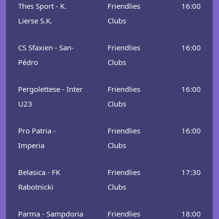
Thes Sport - K.
Friendlies
16:00
Lierse S.K.
Clubs
CS Sfaxien - San-
Friendlies
16:00
Pédro
Clubs
Pergolettese - Inter
Friendlies
16:00
U23
Clubs
Pro Patria -
Friendlies
16:00
Imperia
Clubs
Belasica - FK
Friendlies
17:30
Rabotnicki
Clubs
Parma - Sampdoria
Friendlies
18:00