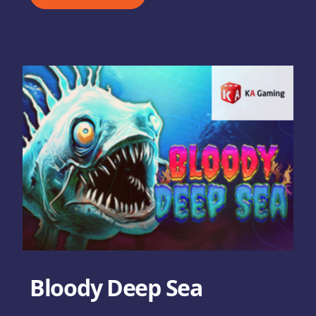
Bloody Deep Sea