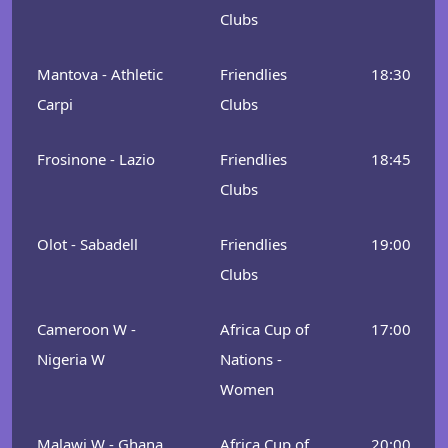
Clubs
Mantova - Athletic
Friendlies
18:30
Carpi
Clubs
Frosinone - Lazio
Friendlies
18:45
Clubs
Olot - Sabadell
Friendlies
19:00
Clubs
Cameroon W -
Africa Cup of
17:00
Nigeria W
Nations -
Women
Malawi W - Ghana
Africa Cup of
20:00